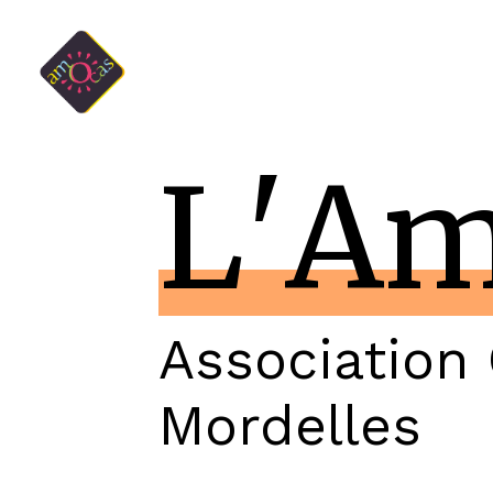
L
'
A
Association 
Mordelles