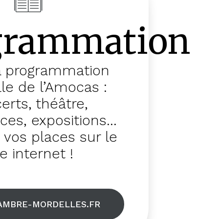
grammation
a programmation
lle de l’Amocas :
erts, théâtre,
es, expositions...
 vos places sur le
te internet !
AMBRE-MORDELLES.FR