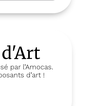
d'Art
isé par l’Amocas.
osants d’art !