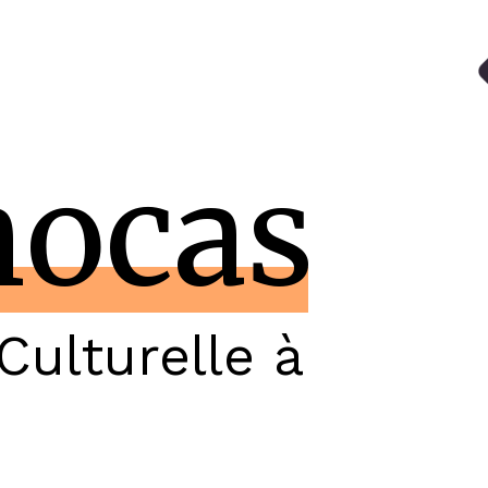
m
o
c
a
s
Culturelle à