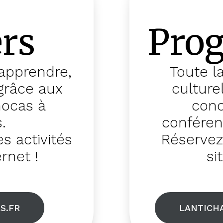
ers
Pro
 apprendre,
Toute l
 grâce aux
culture
mocas à
conc
.
conférenc
s activités
Réservez
ernet !
si
S.FR
LANTICH